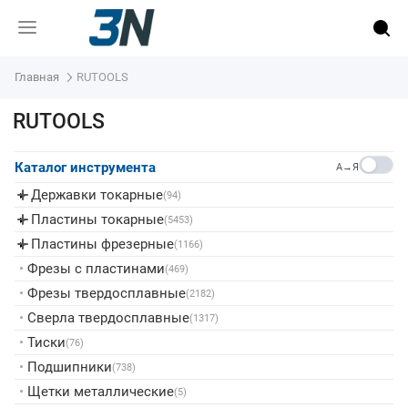
Главная
RUTOOLS
RUTOOLS
Каталог инструмента
A→Я
Державки токарные
▸
(94)
Пластины токарные
▸
(5453)
Пластины фрезерные
▸
(1166)
•
Фрезы с пластинами
(469)
•
Фрезы твердосплавные
(2182)
•
Сверла твердосплавные
(1317)
•
Тиски
(76)
•
Подшипники
(738)
•
Щетки металлические
(5)