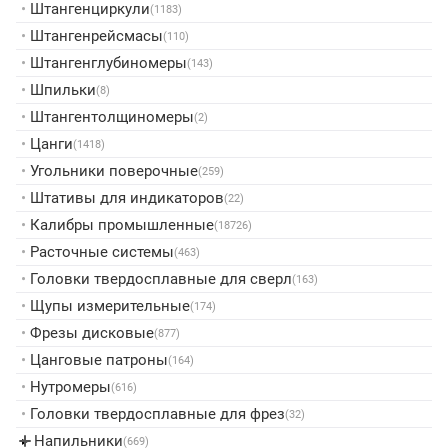
•
Штангенциркули
(1183)
•
Штангенрейсмасы
(110)
•
Штангенглубиномеры
(143)
•
Шпильки
(8)
•
Штангентолщиномеры
(2)
•
Цанги
(1418)
•
Угольники поверочные
(259)
•
Штативы для индикаторов
(22)
•
Калибры промышленные
(18726)
•
Расточные системы
(463)
•
Головки твердосплавные для сверл
(163)
•
Щупы измерительные
(174)
•
Фрезы дисковые
(877)
•
Цанговые патроны
(164)
•
Нутромеры
(616)
•
Головки твердосплавные для фрез
(32)
Напильники
▸
(669)