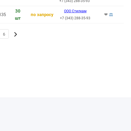
+7 (343) 288-35-93
30
ООО Стилкам
135
по запросу
❤
⚖
шт
+7 (343) 288-35-93
6