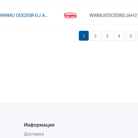
WWMU 05X205R-DJ AH3135
WWMU05X205RDJAH3
1
2
3
4
5
Информация
Доставка