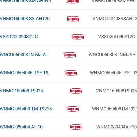
VNMG160408-SM AH645
VNMG160408SMAH6
VNMG160408-SS AH120
VNMG160408SSAH1
VSSD20L090S12-C
VSSD20L090S12C
WNGU060308TN-MJ AH725
WNGU060308TNMJAH
WNMG 060404E-TSF T9215
WNMG060404ETSFT92
VNMG 160408 T9025
VNMG160408T9025
WNMG 060408-TM T9215
WNMG060408TMT92
WNMG 080404 AH10
WNMG080404AH10