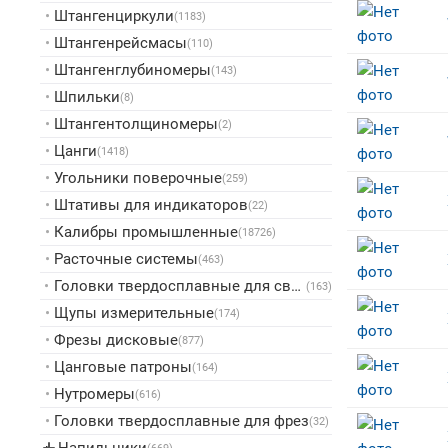
•
Штангенциркули
(1183)
•
Штангенрейсмасы
(110)
•
Штангенглубиномеры
(143)
•
Шпильки
(8)
•
Штангентолщиномеры
(2)
•
Цанги
(1418)
•
Угольники поверочные
(259)
•
Штативы для индикаторов
(22)
•
Калибры промышленные
(18726)
•
Расточные системы
(463)
•
Головки твердосплавные для сверл
(163)
•
Щупы измерительные
(174)
•
Фрезы дисковые
(877)
•
Цанговые патроны
(164)
•
Нутромеры
(616)
•
Головки твердосплавные для фрез
(32)