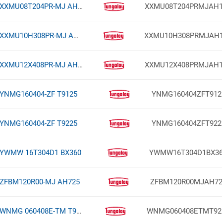
XXMU08T204PR-MJ AH120
XXMU08T204PRMJAH1
XXMU10H308PR-MJ AH120
XXMU10H308PRMJAH
XXMU12X408PR-MJ AH120
XXMU12X408PRMJAH1
YNMG160404-ZF T9125
YNMG160404ZFT912
YNMG160404-ZF T9225
YNMG160404ZFT922
YWMW 16T304D1 BX360
YWMW16T304D1BX3
ZFBM120R00-MJ AH725
ZFBM120R00MJAH72
WNMG 060408E-TM T9215
WNMG060408ETMT92