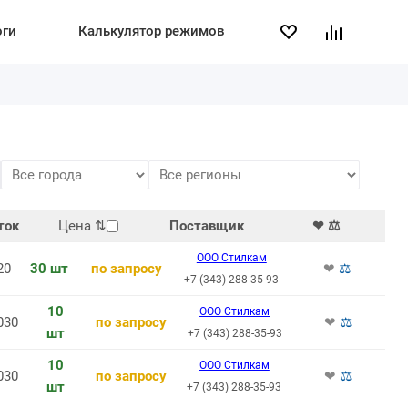
оги
Калькулятор режимов
ток
Цена
⇅
Поставщик
❤ ⚖
ООО Стилкам
20
30 шт
по запросу
❤
⚖
+7 (343) 288-35-93
10
ООО Стилкам
030
по запросу
❤
⚖
шт
+7 (343) 288-35-93
10
ООО Стилкам
030
по запросу
❤
⚖
шт
+7 (343) 288-35-93