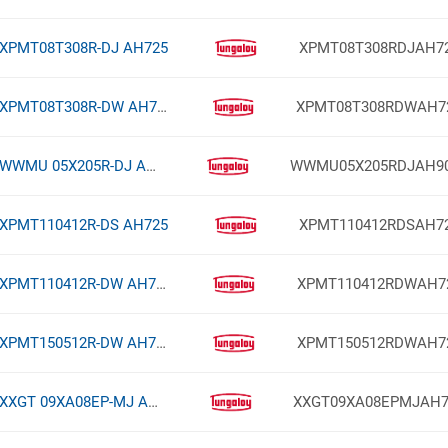
XPMT08T308R-DJ AH725
XPMT08T308RDJAH7
XPMT08T308R-DW AH725
XPMT08T308RDWAH7
WWMU 05X205R-DJ AH9030
WWMU05X205RDJAH9
XPMT110412R-DS AH725
XPMT110412RDSAH7
XPMT110412R-DW AH725
XPMT110412RDWAH7
XPMT150512R-DW AH725
XPMT150512RDWAH7
XXGT 09XA08EP-MJ AH730
XXGT09XA08EPMJAH7