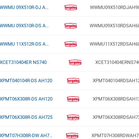
WWMU 09X510R-DJ AH9030
WWMU09X510RDJAH9
WWMU 09X510R-DS AH6030
WWMU09X510RDSAH6
WWMU 11X512R-DS AH6030
WWMU11X512RDSAH6
XCET310404ER NS740
XCET310404ERNS74
XPMT040104R-DS AH120
XPMT040104RDSAH1
XPMT06X308R-DS AH120
XPMT06X308RDSAH1
XPMT06X308R-DS AH725
XPMT06X308RDSAH7
XPMT07H308R-DW AH725
XPMT07H308RDWAH7