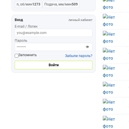
n, об/мин
1273
Подача, мм/мин
509
Вход
личный кабинет
E-mail / Логин
Пароль
👁
Запомнить
Забыли пароль?
Войти