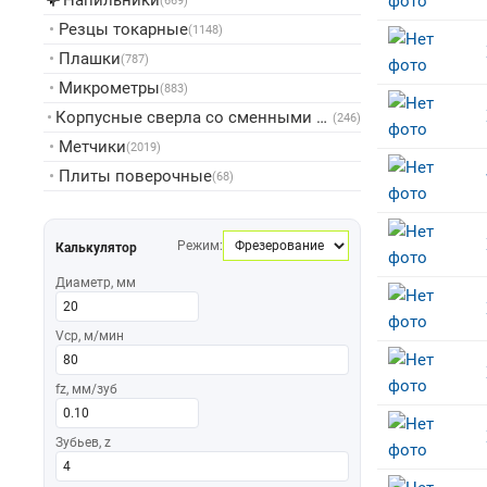
Напильники
▸
(669)
•
Резцы токарные
(1148)
•
Плашки
(787)
•
Микрометры
(883)
•
Корпусные сверла со сменными пластинами
(246)
•
Метчики
(2019)
•
Плиты поверочные
(68)
Режим:
Калькулятор
Диаметр, мм
Vср, м/мин
fz, мм/зуб
Зубьев, z