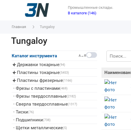
Промышленные склады.
В каталоге (146)
Главная
Tungaloy
Tungaloy
Каталог инструмента
A→Я
Державки токарные
▸
(94)
Пластины токарные
Наименован
▸
(5453)
Пластины фрезерные
▸
(1166)
•
Фрезы с пластинами
(469)
•
Фрезы твердосплавные
(2182)
•
Сверла твердосплавные
(1317)
•
Тиски
(76)
•
Подшипники
(738)
•
Щетки металлические
(5)