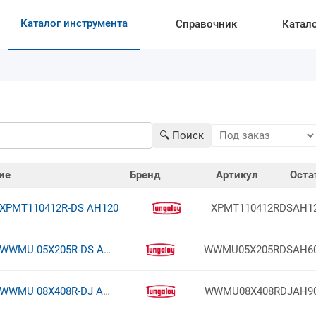
Каталог инструмента
Справочник
Катал
🔍︎ Поиск
ие
Бренд
Артикул
Оста
XPMT110412R-DS AH120
XPMT110412RDSAH1
WWMU 05X205R-DS AH6030
WWMU05X205RDSAH6
WWMU 08X408R-DJ AH9030
WWMU08X408RDJAH9