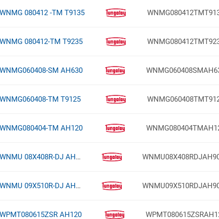
WNMG 080412 -TM T9135
WNMG080412TMT91
WNMG 080412-TM T9235
WNMG080412TMT92
WNMG060408-SM AH630
WNMG060408SMAH6
WNMG060408-TM T9125
WNMG060408TMT91
WNMG080404-TM AH120
WNMG080404TMAH1
WNMU 08X408R-DJ AH9030
WNMU08X408RDJAH9
WNMU 09X510R-DJ AH9030
WNMU09X510RDJAH9
WPMT080615ZSR AH120
WPMT080615ZSRAH1