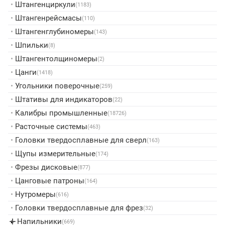
•
Штангенциркули
(1183)
•
Штангенрейсмасы
(110)
•
Штангенглубиномеры
(143)
•
Шпильки
(8)
•
Штангентолщиномеры
(2)
•
Цанги
(1418)
•
Угольники поверочные
(259)
•
Штативы для индикаторов
(22)
•
Калибры промышленные
(18726)
•
Расточные системы
(463)
•
Головки твердосплавные для сверл
(163)
•
Щупы измерительные
(174)
•
Фрезы дисковые
(877)
•
Цанговые патроны
(164)
•
Нутромеры
(616)
•
Головки твердосплавные для фрез
(32)
Напильники
▸
(669)