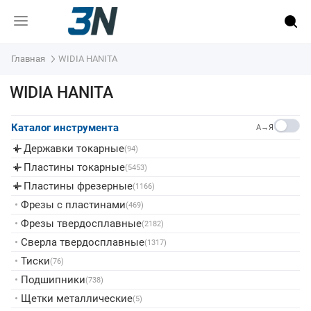
Главная
WIDIA HANITA
WIDIA HANITA
Каталог инструмента
A→Я
Державки токарные
▸
(94)
Пластины токарные
▸
(5453)
Пластины фрезерные
▸
(1166)
•
Фрезы с пластинами
(469)
•
Фрезы твердосплавные
(2182)
•
Сверла твердосплавные
(1317)
•
Тиски
(76)
•
Подшипники
(738)
•
Щетки металлические
(5)