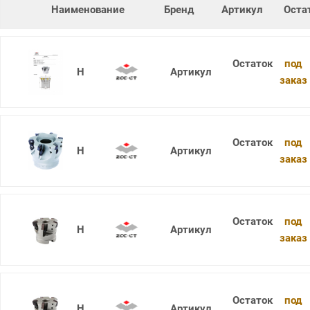
Наименование
Бренд
Артикул
Оста
под
XMR01-080-A27-SD12-06C
заказ
под
XMR01-063-A22-SD09-07
заказ
под
XMR01-063-A22-SD12-05
заказ
под
XMR01-063-A22-SD12-06