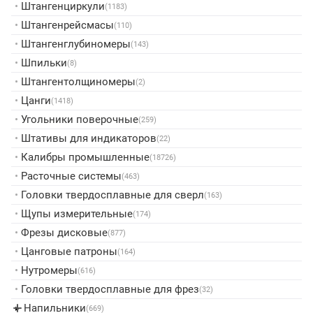
•
Штангенциркули
(1183)
•
Штангенрейсмасы
(110)
•
Штангенглубиномеры
(143)
•
Шпильки
(8)
•
Штангентолщиномеры
(2)
•
Цанги
(1418)
•
Угольники поверочные
(259)
•
Штативы для индикаторов
(22)
•
Калибры промышленные
(18726)
•
Расточные системы
(463)
•
Головки твердосплавные для сверл
(163)
•
Щупы измерительные
(174)
•
Фрезы дисковые
(877)
•
Цанговые патроны
(164)
•
Нутромеры
(616)
•
Головки твердосплавные для фрез
(32)
Напильники
▸
(669)