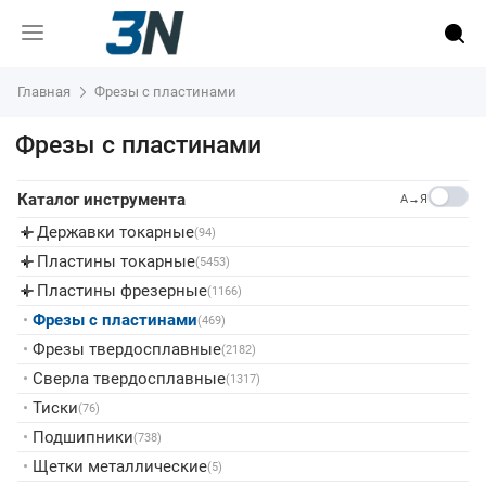
Главная
Фрезы с пластинами
Фрезы с пластинами
Каталог инструмента
A→Я
Державки токарные
▸
(94)
Пластины токарные
▸
(5453)
Пластины фрезерные
▸
(1166)
•
Фрезы с пластинами
(469)
•
Фрезы твердосплавные
(2182)
•
Сверла твердосплавные
(1317)
•
Тиски
(76)
•
Подшипники
(738)
•
Щетки металлические
(5)