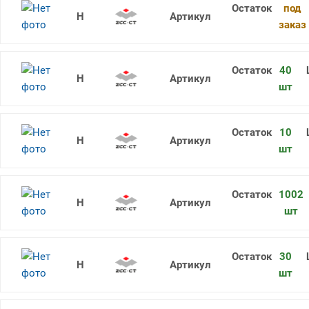
под
RDKW1605MO YBM351
заказ
40
RDKW1605MO YBG302
шт
10
RDKW12T3MO-3 YBG205
шт
1002
RDKW1605MO YBG212
шт
30
RDKW1204MO YBG205
шт