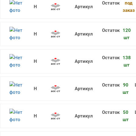
под
RDKW12T3MO-1 YB9320
заказ
120
RDKW10T3MO YBG202
шт
138
RDKW2006MO YBM351
шт
90
RDKW12T3MO-1 YB9320
шт
50
RDKW10T3MO YBC302
шт