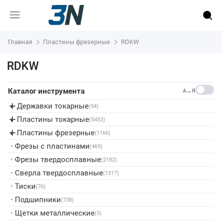
Главная
Пластины фрезерные
RDKW
RDKW
Каталог инструмента
A→Я
Державки токарные
▸
(94)
Пластины токарные
▸
(5453)
Пластины фрезерные
▸
(1166)
•
Фрезы с пластинами
(469)
•
Фрезы твердосплавные
(2182)
•
Сверла твердосплавные
(1317)
•
Тиски
(76)
•
Подшипники
(738)
•
Щетки металлические
(5)