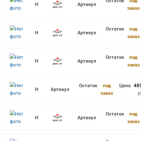
под
RDKW12T3MO-1 YBM251
заказ
под
RDKW1003MO-3 YBG205
заказ
под
RDKW1003MO-3 YBM253
заказ
под
48
RDKW10T3MO YBC301
заказ
р
под
RDKW10T3MO YBC302
заказ