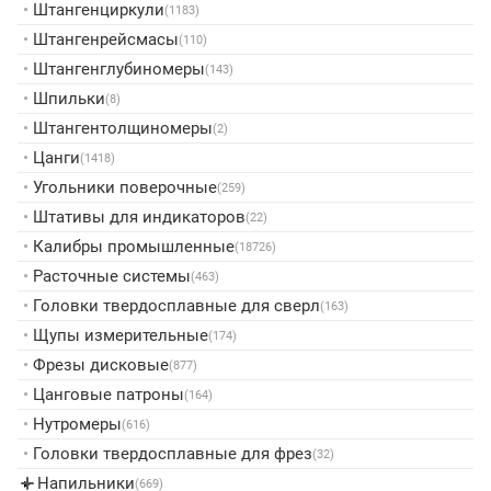
•
Штангенциркули
(1183)
•
Штангенрейсмасы
(110)
•
Штангенглубиномеры
(143)
•
Шпильки
(8)
•
Штангентолщиномеры
(2)
•
Цанги
(1418)
•
Угольники поверочные
(259)
•
Штативы для индикаторов
(22)
•
Калибры промышленные
(18726)
•
Расточные системы
(463)
•
Головки твердосплавные для сверл
(163)
•
Щупы измерительные
(174)
•
Фрезы дисковые
(877)
•
Цанговые патроны
(164)
•
Нутромеры
(616)
•
Головки твердосплавные для фрез
(32)
Напильники
▸
(669)