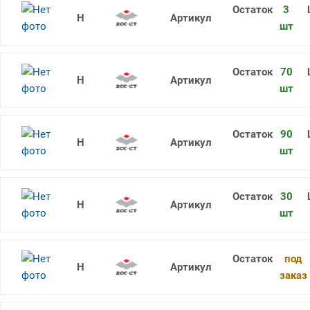
3
RDKW1605MO YBG202
шт
70
RDKW1204MO YBM351
шт
90
RDKW1604MO-1 YB9320
шт
30
RDKW1204MO YB9320
шт
под
RDKW1204MO YBC302
заказ