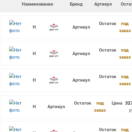
Наименование
Бренд
Артикул
Оста
под
RDKW1604MO-3 YBD252
заказ
под
RDKW12T3MO-2 YBG102
заказ
под
RDKW12T3MO-2 YBG205
заказ
под
32
RDKW12T3MO-3 YBD252
заказ
р
под