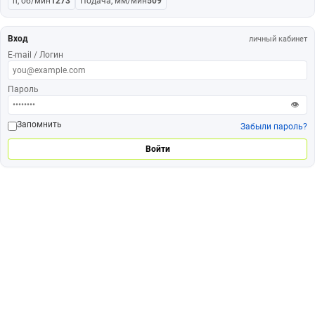
n, об/мин
1273
Подача, мм/мин
509
Вход
личный кабинет
E-mail / Логин
Пароль
👁
Запомнить
Забыли пароль?
Войти