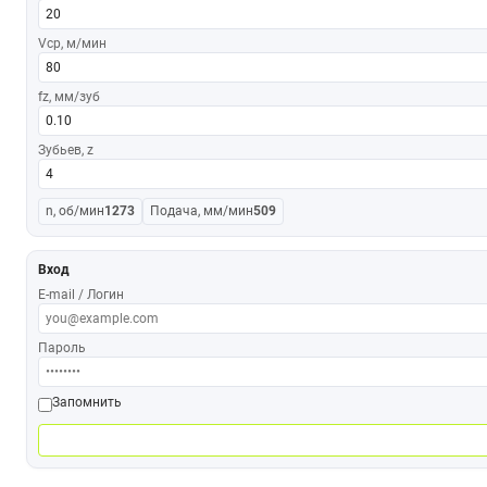
Vср, м/мин
fz, мм/зуб
Зубьев, z
n, об/мин
1273
Подача, мм/мин
509
Вход
E-mail / Логин
Пароль
Запомнить