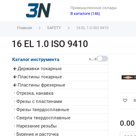
Промышленные склады.
В каталоге (146)
Главная
SAFETY
16 EL 1.0 ISO 9410
16 EL 1.0 ISO 9410
Каталог инструмента
A→Я
Державки токарные
▸
Пластины токарные
▸
Пластины фрезерные
▸
•
Отрезка, канавка
В
•
Фрезы с пластинами
•
Фрезы твердосплавные
•
Сверла твердосплавные
0.00
•
Нарезание резьбы
•
Бурение и расточка