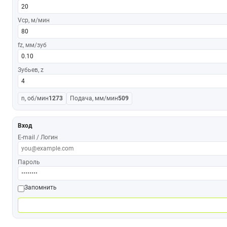
Vср, м/мин
fz, мм/зуб
Зубьев, z
n, об/мин
1273
Подача, мм/мин
509
Вход
E-mail / Логин
Пароль
Запомнить