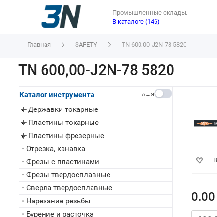
Промышленные склады.
В каталоге (146)
Главная
SAFETY
TN 600,00-J2N-78 5820
TN 600,00-J2N-78 5820
Каталог инструмента
A→Я
Державки токарные
▸
Пластины токарные
▸
Пластины фрезерные
▸
•
Отрезка, канавка
В
•
Фрезы с пластинами
•
Фрезы твердосплавные
•
Сверла твердосплавные
0.00
•
Нарезание резьбы
•
Бурение и расточка