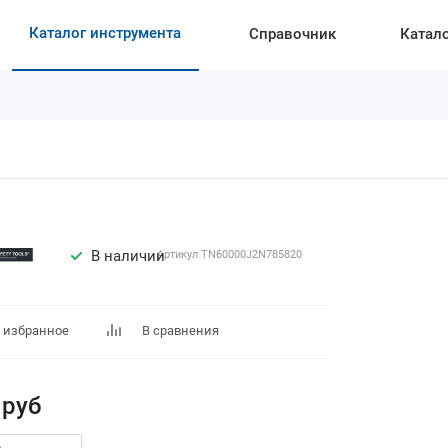
Каталог инструмента
Справочник
Катал
В наличии
Артикул
TN60000J2N785820
 избранное
В сравнения
руб