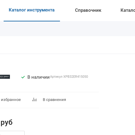
Каталог инструмента
Справочник
Катал
В наличии
Артикул
XPB32ER415050
 избранное
В сравнения
руб