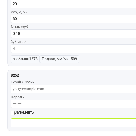
Vср, м/мин
fz, мм/зуб
Зубьев, z
n, об/мин
1273
Подача, мм/мин
509
Вход
E-mail / Логин
Пароль
Запомнить