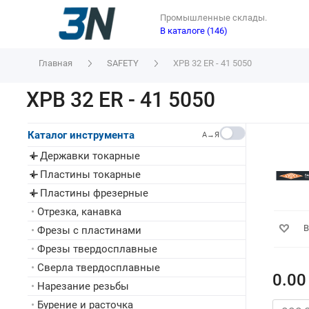
Промышленные склады.
В каталоге (146)
Главная
SAFETY
XPB 32 ER - 41 5050
XPB 32 ER - 41 5050
Каталог инструмента
A→Я
Державки токарные
▸
Пластины токарные
▸
Пластины фрезерные
▸
•
Отрезка, канавка
В
•
Фрезы с пластинами
•
Фрезы твердосплавные
•
Сверла твердосплавные
0.00
•
Нарезание резьбы
•
Бурение и расточка